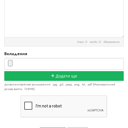
lines: 0 words: 0
збережено
Вкладення
Додати ще
Дозволені файлові розширення: .jpg, .gif, .jpeg, .png, .txt, .pdf (Максимальний
розмір файлу: 128MB)